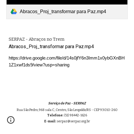
Abracos_Proj_transformar para Paz.mp4
SERPAZ - Abraços no Trem
Abracos_Proj_transformar para Paz.mp4
https://drive.google.com/file/d/14s0jfY6n3Imm1x0ybGXnBH
1Z1xwf1ds9/view?usp=sharing
Serviço de Paz - SERPAZ
Rua São Pedro,
968
sala C, Centro, São Leopoldo/RS - CEP 93010-260
Telefone:
(51) 98442-1626
E-mail:
serpaz@serpaz.org.br